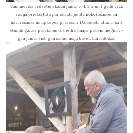
Saimniecībā redzētie skaidu jumti, 5, 4, 3, 2 un 1 gadu veci,
radīja priekšstatu par skaidu jumta nolietošanos un
uzturēšanas un apkopes prasībām. Dalībnieki atzina, ka 4
stundu garais pasākums tos iedrošinājis pašiem mēģināt -
gan jumtu sist, gan salmu māju būvēt. Lai izdodas!