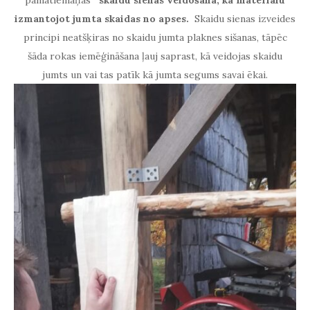
izmantojot jumta skaidas
no apses.
S
kaidu sienas izveides
principi neatšķiras no skaidu jumta plaknes sišanas, tāpēc
šāda rokas iemēģināšana ļauj saprast, kā veidojas skaidu
jumts un vai tas patīk kā jumta segums savai ēkai.