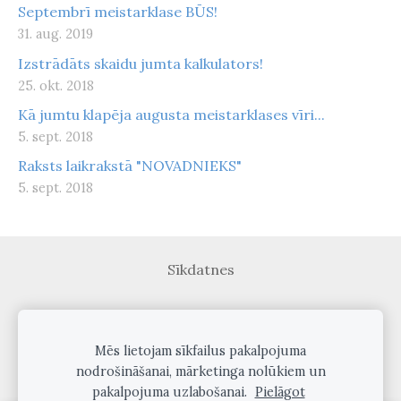
Septembrī meistarklase BŪS!
31. aug. 2019
Izstrādāts skaidu jumta kalkulators!
25. okt. 2018
Kā jumtu klapēja augusta meistarklases vīri...
5. sept. 2018
Raksts laikrakstā "NOVADNIEKS"
5. sept. 2018
Sīkdatnes
Veidots ar
Mozello
- labo mājas lapu ģeneratoru.
Mēs lietojam sīkfailus pakalpojuma
nodrošināšanai, mārketinga nolūkiem un
pakalpojuma uzlabošanai.
Pielāgot