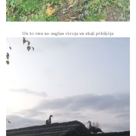
Un to visu no augšas vēroja un skaļi pēkšķēja: