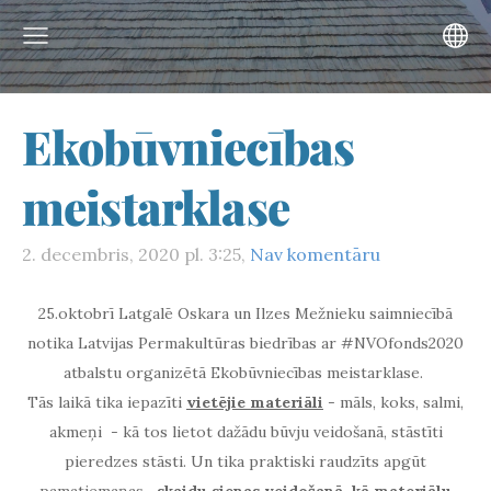
Ekobūvniecības
meistarklase
2. decembris, 2020 pl. 3:25,
Nav komentāru
25.oktobrī Latgalē Oskara un Ilzes Mežnieku saimniecībā
notika Latvijas Permakultūras biedrības ar #NVOfonds2020
atbalstu organizētā
Ekobūvniecības
meistarklase.
Tās laikā tika iepazīti
vietējie materiāli
- māls, koks, salmi,
akmeņi - kā tos lietot dažādu būvju veidošanā, stāstīti
pieredzes stāsti. Un tika praktiski raudzīts apgūt
pamatiemaņas
skaidu sienas veidošanā, kā materiālu