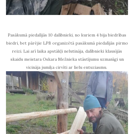
Pasākumā piedalījās 10 dalībnieki, no kuriem 4 bija biedrības
biedri, bet pārējie LPB organizētā pasākumā piedalījās pirmo
reizi. Lai arī laika apstākļi nelutināja, dalībnieki klausījās
skaidu meistara Oskara Mežnieka stāstījumu uzmanīgi un
vicināja jumiķa cirvīti ar lielu entuziasmu.