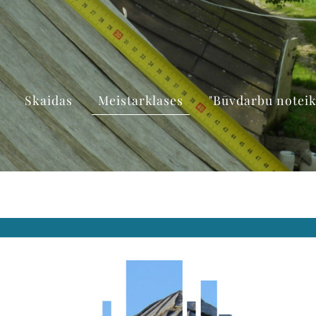
Skaidas
Meistarklases
"Būvdarbu notei