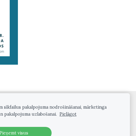
am sīkfailus pakalpojuma nodrošināšanai, mārketinga
n pakalpojuma uzlabošanai.
Pielāgot
Pieņemt visus