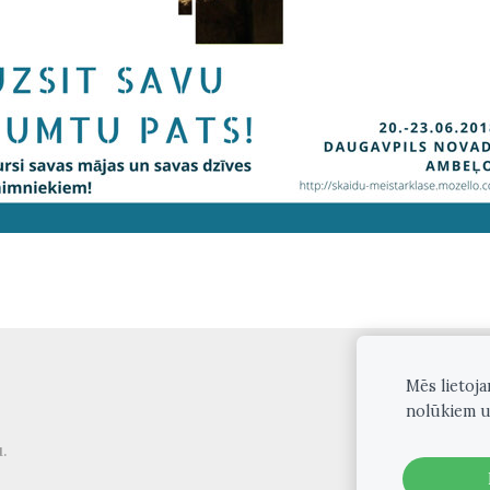
Mēs lietoj
nolūkiem u
.