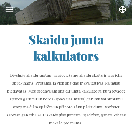
Skaidu jumta
kalkulators
Divslīpju skaidu jumtam nepieciešamo skaidu skaits ir iepriekš
aprēķināms. Protams, ja vien skaidas ir kvalitatīvas, kā mūsu
piedāvātās. Mēs piedāvājam skaidu jumta kalkulatoru, kurā ievadot
spāres garumu un kores (apakšējās malas) garumu vai attālumu
starp malējām spārēm un plānoto sānu pārlaidumu, varēsiet
saprast gan cik LABU skaidu jūsu jumtam vajadzēs*, gan to, cik tas
maksās pie mums.