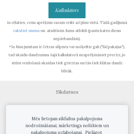
Kalkulators
Ja vēlaties, cenu aprēķinu varam veikt arī jūsu vietā. Tādā gadījumā
rakstiet mums
un atsūtīsim Jums atbildi
(pastu katru dienu
nepārbaudām).
*Ja Jūsu jumtam ir četras slīpnes vai nošķeltie gali ("lāčpakaļas"),
tad skaidu daudzumus šajā kalkulatorā neaprēķināsiet precīzi, jo
stūru veidošanā skaidas tiek grieztas un tās tiek klātas daudz
blīvāk.
Sīkdatnes
Veidots ar
Mozello
- labo mājas lapu ģeneratoru.
Mēs lietojam sīkfailus pakalpojuma
nodrošināšanai, mārketinga nolūkiem un
pakalpojuma uzlabošanai.
Pielāgot