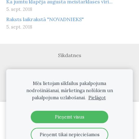
Kā jumtu klapēja augusta meistarklases vīri...
5. sept. 2018
Raksts laikrakstā "NOVADNIEKS"
5. sept. 2018
Sīkdatnes
Veidots ar
Mozello
- labo mājas lapu ģeneratoru.
Mēs lietojam sīkfailus pakalpojuma
nodrošināšanai, mārketinga nolūkiem un
pakalpojuma uzlabošanai.
Pielāgot
Izveido savu mājaslapu vai e-veikalu ar
Pieņemt visus
Mozello!
Ātri, viegli, bez programmēšanas.
Pieņemt tikai nepieciešamos