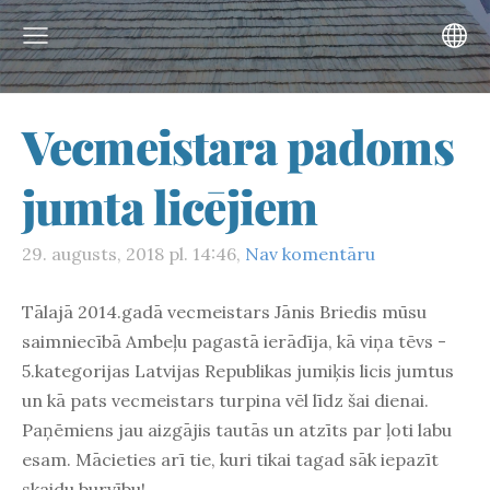
Vecmeistara padoms
jumta licējiem
29. augusts, 2018 pl. 14:46,
Nav komentāru
Tālajā 2014.gadā vecmeistars Jānis Briedis mūsu
saimniecībā Ambeļu pagastā ierādīja, kā viņa tēvs -
5.kategorijas Latvijas Republikas jumiķis licis jumtus
un kā pats vecmeistars turpina vēl līdz šai dienai.
Paņēmiens jau aizgājis tautās un atzīts par ļoti labu
esam. Mācieties arī tie, kuri tikai tagad sāk iepazīt
skaidu burvību!