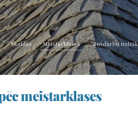
Skaidas
Meistarklases
"Būvdarbu notei
 pēc meistarklases